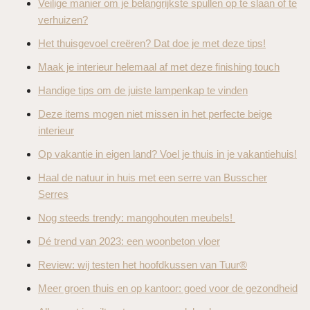
Veilige manier om je belangrijkste spullen op te slaan of te
verhuizen?
Het thuisgevoel creëren? Dat doe je met deze tips!
Maak je interieur helemaal af met deze finishing touch
Handige tips om de juiste lampenkap te vinden
Deze items mogen niet missen in het perfecte beige
interieur
Op vakantie in eigen land? Voel je thuis in je vakantiehuis!
Haal de natuur in huis met een serre van Busscher
Serres
Nog steeds trendy: mangohouten meubels!
Dé trend van 2023: een woonbeton vloer
Review: wij testen het hoofdkussen van Tuur®
Meer groen thuis en op kantoor: goed voor de gezondheid