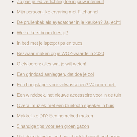
Zo pas je led verlichting toe in jouw interieur!
Mijn persoonlijke ervaring met Fitchannel
De‌ ‌prullenbak‌ ‌als‌ ‌eyecatcher‌ ‌in‌ ‌je‌ ‌keuken?‌ ‌Ja,‌ ‌echt!
Welke kerstboom kies jij?
In bed met je laptop: tips en trucs
Bezwaar maken op je WOZ-waarde in 2020
Gietvloeren: alles wat je wilt weten!
Een grindpad aanleggen, dat doe je zo!
Een hoogslaper voor volwassenen? Waarom niet!
Een winddoek, het nieuwe accessoire voor in de tuin
Overal muziek met een bluetooth speaker in huis
Makkelijke DIY: Een hemelbed maken
5 handige tips voor een groen gazon
Met deze handige verhuis checklist wordt verhuizen