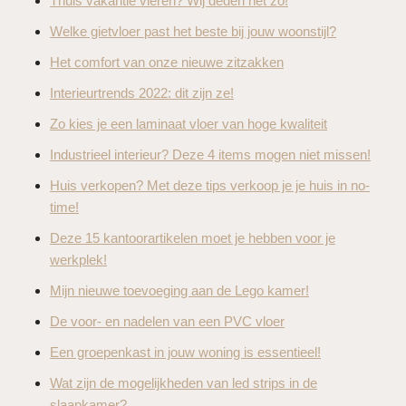
Thuis vakantie vieren? Wij deden het zo!
Welke gietvloer past het beste bij jouw woonstijl?
Het comfort van onze nieuwe zitzakken
Interieurtrends 2022: dit zijn ze!
Zo kies je een laminaat vloer van hoge kwaliteit
Industrieel interieur? Deze 4 items mogen niet missen!
Huis verkopen? Met deze tips verkoop je je huis in no-
time!
Deze 15 kantoorartikelen moet je hebben voor je
werkplek!
Mijn nieuwe toevoeging aan de Lego kamer!
De voor- en nadelen van een PVC vloer
Een groepenkast in jouw woning is essentieel!
Wat zijn de mogelijkheden van led strips in de
slaapkamer?