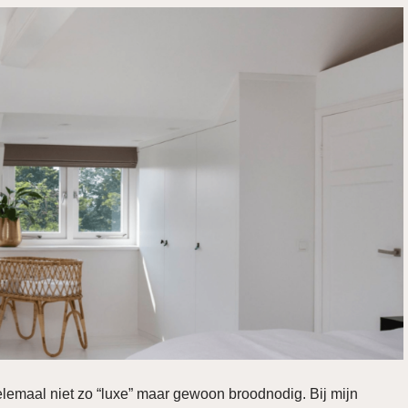
lemaal niet zo “luxe” maar gewoon broodnodig. Bij mijn