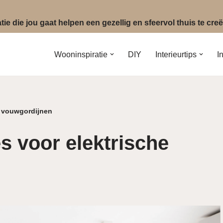
ie die jou gaat helpen een gezellig en sfeervol thuis te cr
Wooninspiratie
DIY
Interieurtips
I
he vouwgordijnen
es voor elektrische