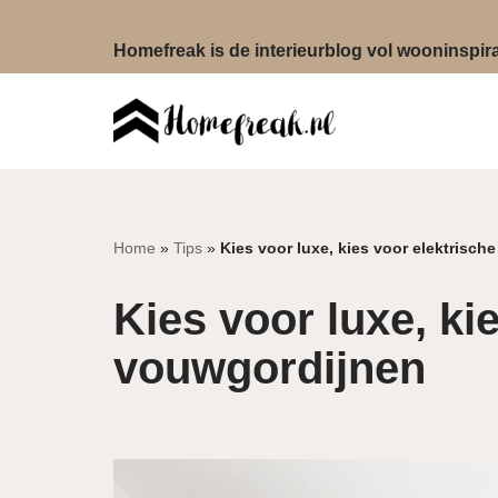
Homefreak is de interieurblog vol wooninspirat
Ga
naar
de
inhoud
Home
»
Tips
»
Kies voor luxe, kies voor elektrisc
Kies voor luxe, ki
vouwgordijnen