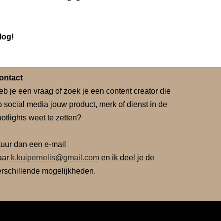
log!
ontact
eb je een vraag of zoek je een content creator die
p social media jouw product, merk of dienst in de
otlights weet te zetten?
tuur dan een e-mail
aar
k.kuipernelis@gmail.com
en ik deel je de
erschillende mogelijkheden.