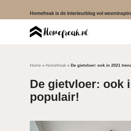
Homefreak is de interieurblog vol wooninspirat
Ga
naar
de
inhoud
Home
»
Homefreak
»
De gietvloer: ook in 2021 tren
De gietvloer: ook 
populair!