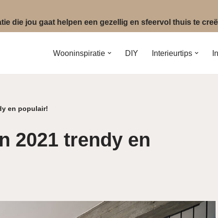
ie die jou gaat helpen een gezellig en sfeervol thuis te cr
Wooninspiratie
DIY
Interieurtips
I
dy en populair!
in 2021 trendy en