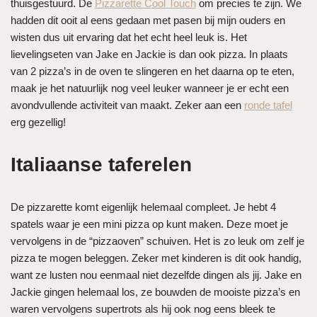
thuisgestuurd. De
Pizzarette Cool Touch
om precies te zijn. We
hadden dit ooit al eens gedaan met pasen bij mijn ouders en
wisten dus uit ervaring dat het echt heel leuk is. Het
lievelingseten van Jake en Jackie is dan ook pizza. In plaats
van 2 pizza’s in de oven te slingeren en het daarna op te eten,
maak je het natuurlijk nog veel leuker wanneer je er echt een
avondvullende activiteit van maakt. Zeker aan een
ronde tafel
erg gezellig!
Italiaanse taferelen
De pizzarette komt eigenlijk helemaal compleet. Je hebt 4
spatels waar je een mini pizza op kunt maken. Deze moet je
vervolgens in de “pizzaoven” schuiven. Het is zo leuk om zelf je
pizza te mogen beleggen. Zeker met kinderen is dit ook handig,
want ze lusten nou eenmaal niet dezelfde dingen als jij. Jake en
Jackie gingen helemaal los, ze bouwden de mooiste pizza’s en
waren vervolgens supertrots als hij ook nog eens bleek te