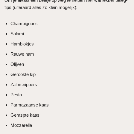
Om je alvast een beetje op weg te helpen hier wat lekker beleg-
tips (uiteraard alles zo klein mogelijk):
Champignons
Salami
Hamblokjes
Rauwe ham
Olijven
Gerookte kip
Zalmsnippers
Pesto
Parmazaanse kaas
Geraspte kaas
Mozzarella