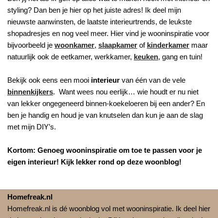
styling? Dan ben je hier op het juiste adres! Ik deel mijn
nieuwste aanwinsten, de laatste interieurtrends, de leukste
shopadresjes en nog veel meer. Hier vind je wooninspiratie voor
bijvoorbeeld je
woonkamer
,
slaapkamer
of
kinderkamer
maar
natuurlijk ook de eetkamer, werkkamer,
keuken
, gang en tuin!
Bekijk ook eens een mooi
interieur
van één van de vele
binnenkijkers
. Want wees nou eerlijk… wie houdt er nu niet
van lekker ongegeneerd binnen-koekeloeren bij een ander? En
ben je handig en houd je van knutselen dan kun je aan de slag
met mijn DIY’s.
Kortom: Genoeg wooninspiratie om toe te passen voor je
eigen interieur! Kijk lekker rond op deze woonblog!
Homefreak.nl
Homefreak.nl is dé woonblog vol met wooninspiratie. Ik deel hier