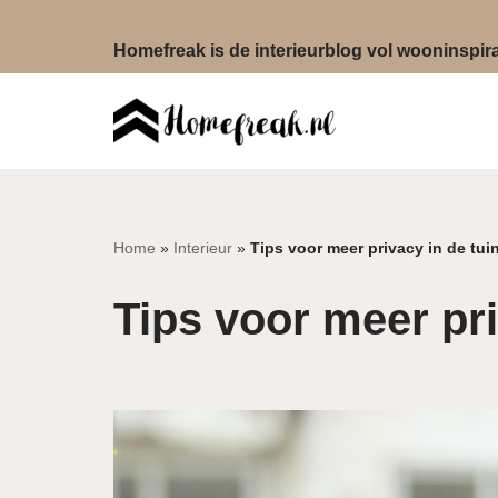
Homefreak is de interieurblog vol wooninspirat
Ga
naar
de
inhoud
Home
»
Interieur
»
Tips voor meer privacy in de tui
Tips voor meer pri