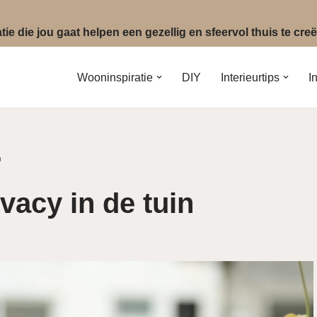
ie die jou gaat helpen een gezellig en sfeervol thuis te cr
Wooninspiratie
DIY
Interieurtips
I
n
vacy in de tuin