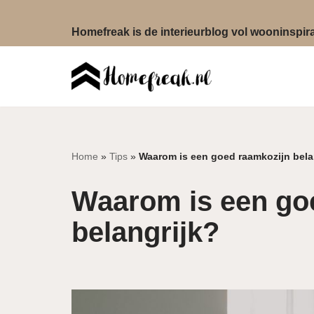
Homefreak is de interieurblog vol wooninspirat
Ga
naar
de
inhoud
Home
»
Tips
»
Waarom is een goed raamkozijn bela
Waarom is een go
belangrijk?