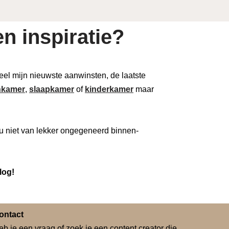
n inspiratie?
 deel mijn nieuwste aanwinsten, de laatste
kamer
,
slaapkamer
of
kinderkamer
maar
u niet van lekker ongegeneerd binnen-
log!
ontact
eb je een vraag of zoek je een content creator die