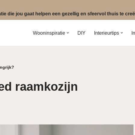
ie die jou gaat helpen een gezellig en sfeervol thuis te cr
Wooninspiratie
DIY
Interieurtips
I
ngrijk?
ed raamkozijn