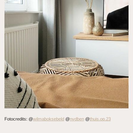
Fotocredits: @
wilmaboksebeld
@
nvdben
@
thuis.op.23