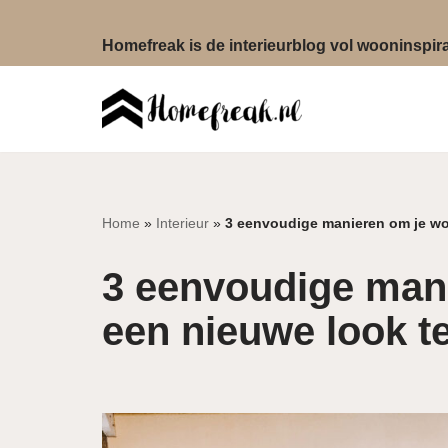
Homefreak is de interieurblog vol wooninspirat
Ga
naar
de
inhoud
Home
»
Interieur
»
3 eenvoudige manieren om je w
3 eenvoudige man
een nieuwe look t