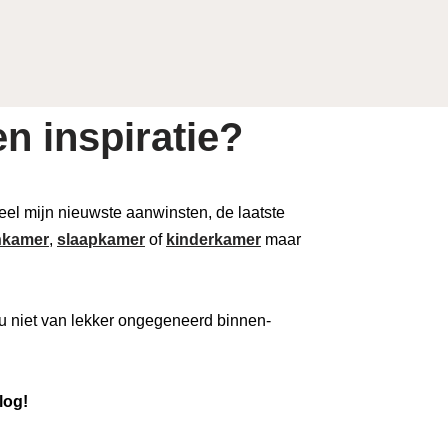
n inspiratie?
 deel mijn nieuwste aanwinsten, de laatste
kamer
,
slaapkamer
of
kinderkamer
maar
u niet van lekker ongegeneerd binnen-
log!