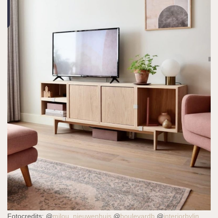
Fotocredits: @
milou_nieuwenhuis
@
boulevardb
@
interiorbylin