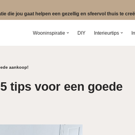
ie die jou gaat helpen een gezellig en sfeervol thuis te cr
Wooninspiratie
DIY
Interieurtips
I
oede aankoop!
 tips voor een goede