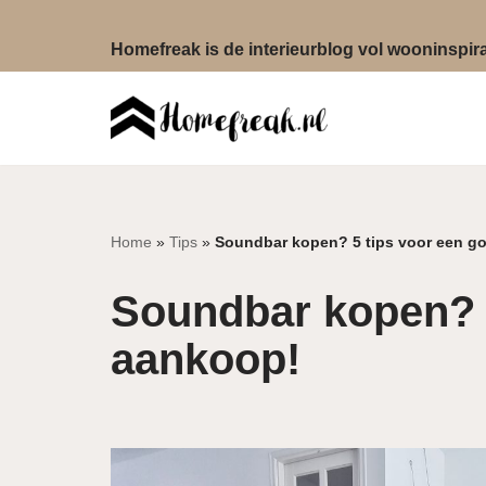
Homefreak is de interieurblog vol wooninspirat
Ga
naar
de
inhoud
Home
»
Tips
»
Soundbar kopen? 5 tips voor een g
Soundbar kopen? 5
aankoop!