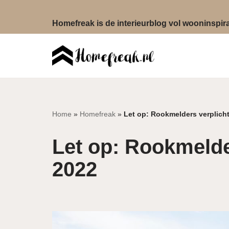
Homefreak is de interieurblog vol wooninspirat
Ga
naar
de
inhoud
Home
»
Homefreak
»
Let op: Rookmelders verplicht
Let op: Rookmelder
2022