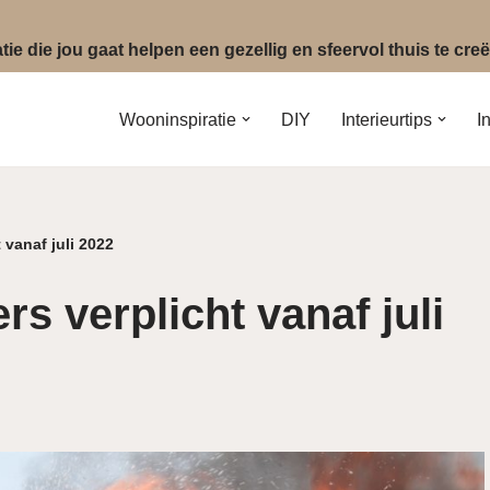
ie die jou gaat helpen een gezellig en sfeervol thuis te cr
Wooninspiratie
DIY
Interieurtips
I
 vanaf juli 2022
s verplicht vanaf juli