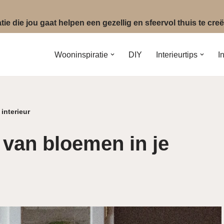
ie die jou gaat helpen een gezellig en sfeervol thuis te cr
Wooninspiratie
DIY
Interieurtips
I
interieur
 van bloemen in je