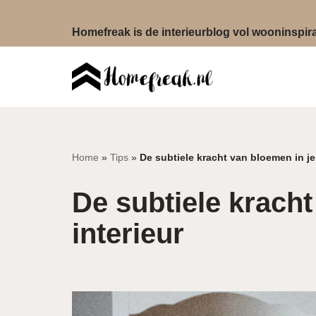
Homefreak is de interieurblog vol wooninspirat
Ga
naar
de
inhoud
Home
»
Tips
»
De subtiele kracht van bloemen in je 
De subtiele kracht
interieur