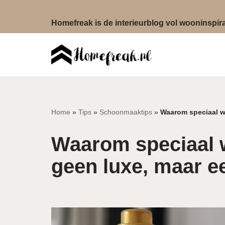
Homefreak is de interieurblog vol wooninspirat
Ga
naar
de
inhoud
Home
»
Tips
»
Schoonmaaktips
»
Waarom speciaal w
Waarom speciaal 
geen luxe, maar e