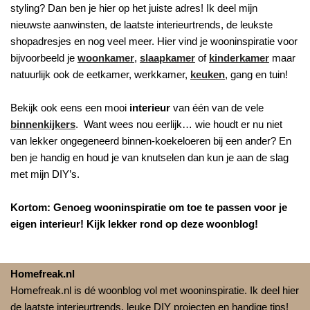
styling? Dan ben je hier op het juiste adres! Ik deel mijn
nieuwste aanwinsten, de laatste interieurtrends, de leukste
shopadresjes en nog veel meer. Hier vind je wooninspiratie voor
bijvoorbeeld je
woonkamer
,
slaapkamer
of
kinderkamer
maar
natuurlijk ook de eetkamer, werkkamer,
keuken
, gang en tuin!
Bekijk ook eens een mooi
interieur
van één van de vele
binnenkijkers
. Want wees nou eerlijk… wie houdt er nu niet
van lekker ongegeneerd binnen-koekeloeren bij een ander? En
ben je handig en houd je van knutselen dan kun je aan de slag
met mijn DIY’s.
Kortom: Genoeg wooninspiratie om toe te passen voor je
eigen interieur! Kijk lekker rond op deze woonblog!
Homefreak.nl
Homefreak.nl is dé woonblog vol met wooninspiratie. Ik deel hier
de laatste interieurtrends, leuke DIY projecten en handige tips!