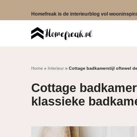
Homefreak is de interieurblog vol wooninspirat
Ga
naar
de
inhoud
Home
»
Interieur
»
Cottage badkamerstijl oftewel de
Cottage badkamers
klassieke badkame