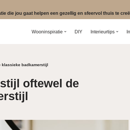
ie die jou gaat helpen een gezellig en sfeervol thuis te cr
Wooninspiratie
DIY
Interieurtips
I
 klassieke badkamerstijl
tijl oftewel de
rstijl