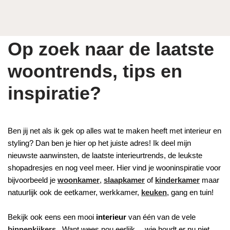
Op zoek naar de laatste
woontrends, tips en
inspiratie?
Ben jij net als ik gek op alles wat te maken heeft met interieur en
styling? Dan ben je hier op het juiste adres! Ik deel mijn
nieuwste aanwinsten, de laatste interieurtrends, de leukste
shopadresjes en nog veel meer. Hier vind je wooninspiratie voor
bijvoorbeeld je
woonkamer
,
slaapkamer
of
kinderkamer
maar
natuurlijk ook de eetkamer, werkkamer,
keuken
, gang en tuin!
Bekijk ook eens een mooi
interieur
van één van de vele
binnenkijkers
. Want wees nou eerlijk… wie houdt er nu niet