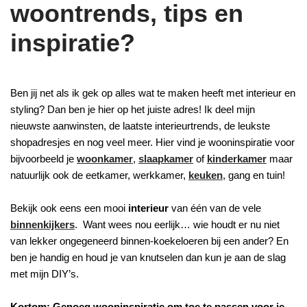
woontrends, tips en
inspiratie?
Ben jij net als ik gek op alles wat te maken heeft met interieur en
styling? Dan ben je hier op het juiste adres! Ik deel mijn
nieuwste aanwinsten, de laatste interieurtrends, de leukste
shopadresjes en nog veel meer. Hier vind je wooninspiratie voor
bijvoorbeeld je
woonkamer
,
slaapkamer
of
kinderkamer
maar
natuurlijk ook de eetkamer, werkkamer,
keuken
, gang en tuin!
Bekijk ook eens een mooi
interieur
van één van de vele
binnenkijkers
. Want wees nou eerlijk… wie houdt er nu niet
van lekker ongegeneerd binnen-koekeloeren bij een ander? En
ben je handig en houd je van knutselen dan kun je aan de slag
met mijn DIY’s.
Kortom: Genoeg wooninspiratie om toe te passen voor je