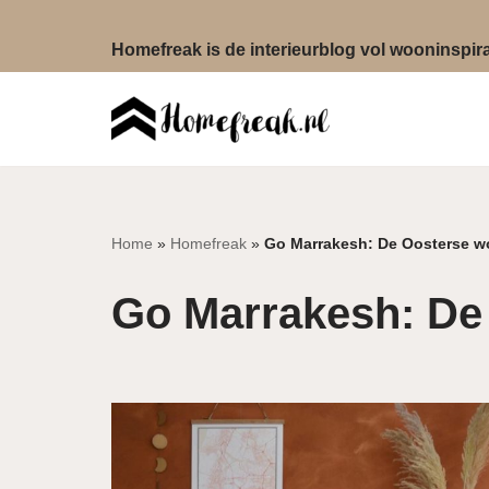
Homefreak is de interieurblog vol wooninspirat
Ga
naar
de
inhoud
Home
»
Homefreak
»
Go Marrakesh: De Oosterse wo
Go Marrakesh: De 