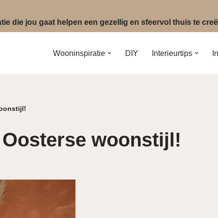
ie die jou gaat helpen een gezellig en sfeervol thuis te cr
Wooninspiratie
DIY
Interieurtips
I
onstijl!
Oosterse woonstijl!