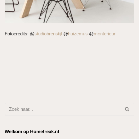
Fotocredits: @
studiobrenstijl
@
huizemus
@
monterieur
Welkom op Homefreak.nl