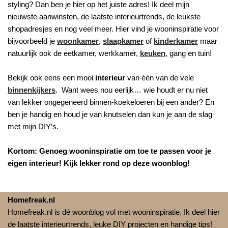
styling? Dan ben je hier op het juiste adres! Ik deel mijn
nieuwste aanwinsten, de laatste interieurtrends, de leukste
shopadresjes en nog veel meer. Hier vind je wooninspiratie voor
bijvoorbeeld je
woonkamer
,
slaapkamer
of
kinderkamer
maar
natuurlijk ook de eetkamer, werkkamer,
keuken
, gang en tuin!
Bekijk ook eens een mooi
interieur
van één van de vele
binnenkijkers
. Want wees nou eerlijk… wie houdt er nu niet
van lekker ongegeneerd binnen-koekeloeren bij een ander? En
ben je handig en houd je van knutselen dan kun je aan de slag
met mijn DIY’s.
Kortom: Genoeg wooninspiratie om toe te passen voor je
eigen interieur! Kijk lekker rond op deze woonblog!
Homefreak.nl
Homefreak.nl is dé woonblog vol met wooninspiratie. Ik deel hier
de laatste interieurtrends, leuke DIY projecten en handige tips!