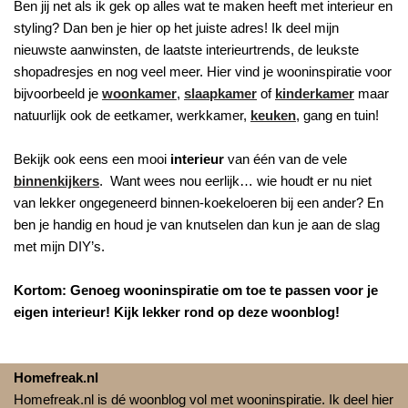
Ben jij net als ik gek op alles wat te maken heeft met interieur en
styling? Dan ben je hier op het juiste adres! Ik deel mijn
nieuwste aanwinsten, de laatste interieurtrends, de leukste
shopadresjes en nog veel meer. Hier vind je wooninspiratie voor
bijvoorbeeld je
woonkamer
,
slaapkamer
of
kinderkamer
maar
natuurlijk ook de eetkamer, werkkamer,
keuken
, gang en tuin!
Bekijk ook eens een mooi
interieur
van één van de vele
binnenkijkers
. Want wees nou eerlijk… wie houdt er nu niet
van lekker ongegeneerd binnen-koekeloeren bij een ander? En
ben je handig en houd je van knutselen dan kun je aan de slag
met mijn DIY’s.
Kortom: Genoeg wooninspiratie om toe te passen voor je
eigen interieur! Kijk lekker rond op deze woonblog!
Homefreak.nl
Homefreak.nl is dé woonblog vol met wooninspiratie. Ik deel hier