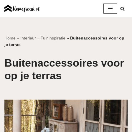
Ga
naar
de
inhoud
Home
»
Interieur
»
Tuininspiratie
»
Buitenaccessoires voor op
je terras
Buitenaccessoires voor
op je terras