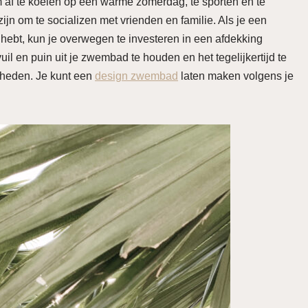
af te koelen op een warme zomerdag, te sporten en te
n om te socializen met vrienden en familie. Als je een
t, kun je overwegen te investeren in een afdekking
il en puin uit je zwembad te houden en het tegelijkertijd te
heden. Je kunt een
design zwembad
laten maken volgens je