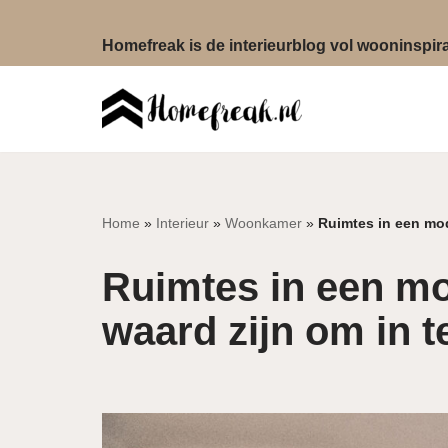
Homefreak is de interieurblog vol wooninspirat
Ga
naar
de
inhoud
Home
»
Interieur
»
Woonkamer
»
Ruimtes in een mod
Ruimtes in een mo
waard zijn om in t