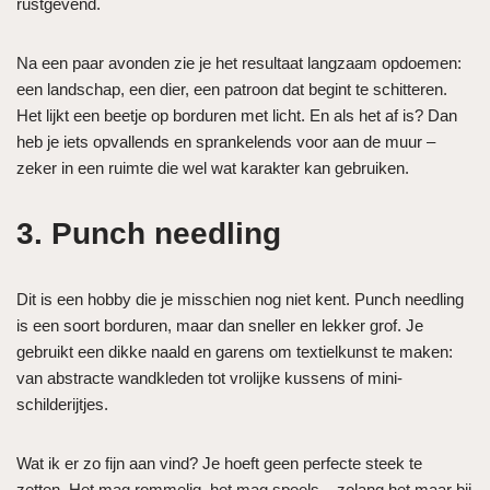
rustgevend.
Na een paar avonden zie je het resultaat langzaam opdoemen:
een landschap, een dier, een patroon dat begint te schitteren.
Het lijkt een beetje op borduren met licht. En als het af is? Dan
heb je iets opvallends en sprankelends voor aan de muur –
zeker in een ruimte die wel wat karakter kan gebruiken.
3. Punch needling
Dit is een hobby die je misschien nog niet kent. Punch needling
is een soort borduren, maar dan sneller en lekker grof. Je
gebruikt een dikke naald en garens om textielkunst te maken:
van abstracte wandkleden tot vrolijke kussens of mini-
schilderijtjes.
Wat ik er zo fijn aan vind? Je hoeft geen perfecte steek te
zetten. Het mag rommelig, het mag speels – zolang het maar bij