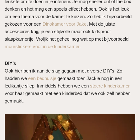
leukste om te doen in je interieur. Je mag sneller out of the box
denken en het mag een speels effect hebben. Ook is het leuk
om een thema voor de kamer te kiezen. Zo heb ik bijvoorbeeld
gekozen voor een
Dinokamer voor Jake
. Met de juiste
accessoires krijg je een stijlvolle maar ook kidsproof
slaapkamertje. Vrolijk het geheel nog wat op met bijvoorbeeld
muurstickers voor in de kinderkamer
.
DIY’s
Ook hier ben ik aan de slag gegaan met diverse DIY’s. Zo
hadden we
een bedhuisje
gemaakt toen Jackie nog in een
ledikantje sliep. Inmiddels hebben we een
stoere kinderkamer
voor haar gemaakt met een kinderbed dat we ook zelf hebben
gemaakt.