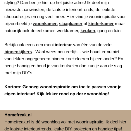
styling? Dan ben je hier op het juiste adres! Ik deel mijn
nieuwste aanwinsten, de laatste interieurtrends, de leukste
shopadresjes en nog veel meer. Hier vind je wooninspiratie voor
bijvoorbeeld je
woonkamer
,
slaapkamer
of
kinderkamer
maar
natuurlijk ook de eetkamer, werkkamer,
keuken
, gang en tuin!
Bekijk ook eens een mooi
interieur
van één van de vele
binnenkijkers
. Want wees nou eerlijk… wie houdt er nu niet
van lekker ongegeneerd binnen-koekeloeren bij een ander? En
ben je handig en houd je van knutselen dan kun je aan de slag
met mijn DIY’s.
Kortom: Genoeg wooninspiratie om toe te passen voor je
eigen interieur! Kijk lekker rond op deze woonblog!
Homefreak.nl
Homefreak.nl is dé woonblog vol met wooninspiratie. Ik deel hier
de laatste interieurtrends, leuke DIY projecten en handige tips!