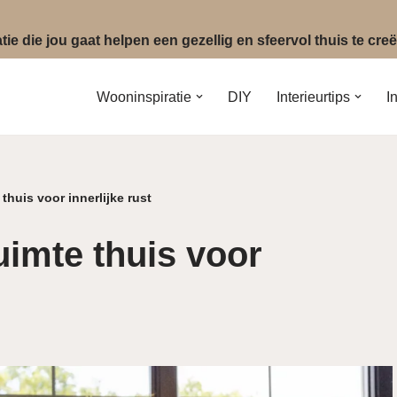
ie die jou gaat helpen een gezellig en sfeervol thuis te cr
Wooninspiratie
DIY
Interieurtips
I
thuis voor innerlijke rust
uimte thuis voor