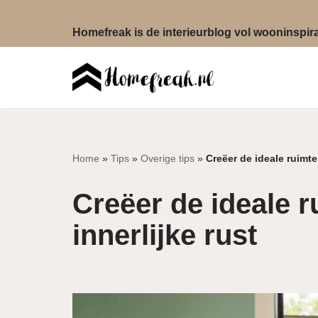
Homefreak is de interieurblog vol wooninspirat
Ga
naar
de
inhoud
Home
»
Tips
»
Overige tips
»
Creëer de ideale ruimte 
Creëer de ideale r
innerlijke rust