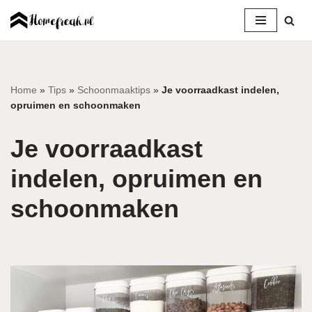
Ga
naar
de
inhoud
Home
»
Tips
»
Schoonmaaktips
»
Je voorraadkast indelen,
opruimen en schoonmaken
Je voorraadkast
indelen, opruimen en
schoonmaken