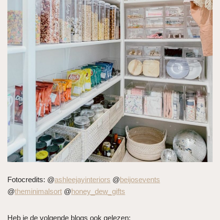
Fotocredits: @
ashleejayinteriors
@
beijosevents
@
theminimalsort
@
honey_dew_gifts
Heb je de volgende blogs ook gelezen: