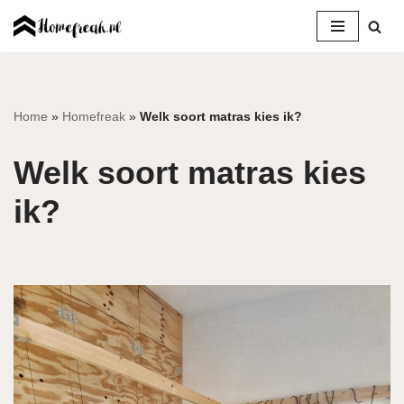
Ga
naar
de
inhoud
Home
»
Homefreak
»
Welk soort matras kies ik?
Welk soort matras kies
ik?