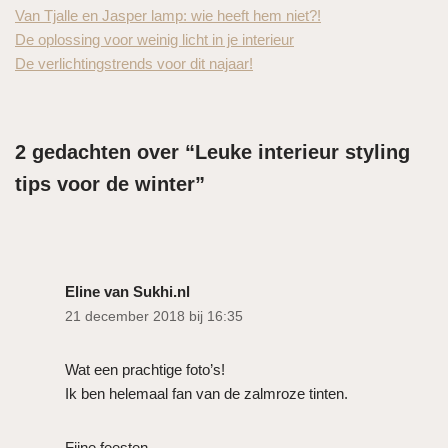
Van Tjalle en Jasper lamp: wie heeft hem niet?!
De oplossing voor weinig licht in je interieur
De verlichtingstrends voor dit najaar!
2 gedachten over “Leuke interieur styling
tips voor de winter”
Eline van Sukhi.nl
21 december 2018 bij 16:35
Wat een prachtige foto’s!
Ik ben helemaal fan van de zalmroze tinten.
Fijne feesten,