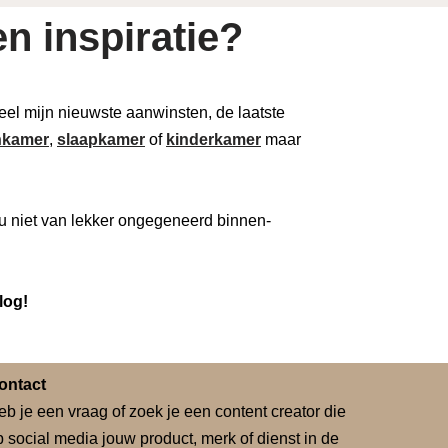
n inspiratie?
 deel mijn nieuwste aanwinsten, de laatste
kamer
,
slaapkamer
of
kinderkamer
maar
u niet van lekker ongegeneerd binnen-
log!
ontact
eb je een vraag of zoek je een content creator die
p social media jouw product, merk of dienst in de