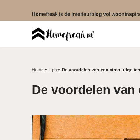
Homefreak is de interieurblog vol wooninspirat
Ga
naar
de
inhoud
Home
»
Tips
»
De voordelen van een airco uitgelich
De voordelen van e