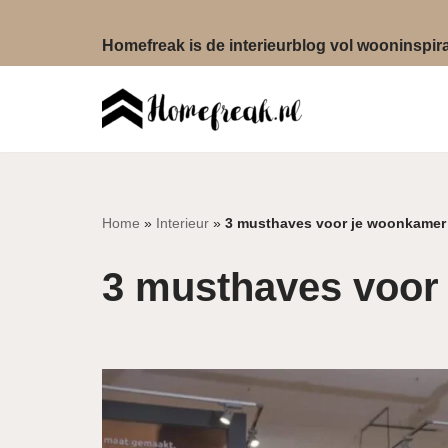
Homefreak is de interieurblog vol wooninspirat
Ga
naar
de
inhoud
Home
»
Interieur
»
3 musthaves voor je woonkamer
3 musthaves voor