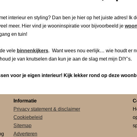
 met interieur en styling? Dan ben je hier op het juiste adres! Ik
eel meer. Hier vind je wooninspiratie voor bijvoorbeeld je
woon
 gang en tuin!
de vele
binnenkijkers
. Want wees nou eerlijk… wie houdt er n
houd je van knutselen dan kun je aan de slag met mijn DIY’s.
en voor je eigen interieur! Kijk lekker rond op deze woonb
Informatie
C
Privacy statement & disclaimer
H
Cookiebeleid
o
Sitemap
sp
og
Adverteren