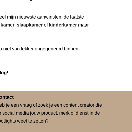
 deel mijn nieuwste aanwinsten, de laatste
kamer
,
slaapkamer
of
kinderkamer
maar
u niet van lekker ongegeneerd binnen-
log!
ontact
eb je een vraag of zoek je een content creator die
p social media jouw product, merk of dienst in de
otlights weet te zetten?