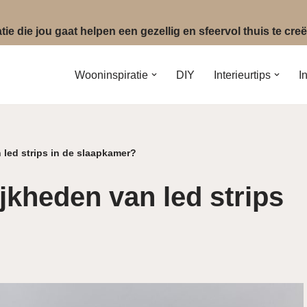
ie die jou gaat helpen een gezellig en sfeervol thuis te cr
Wooninspiratie
DIY
Interieurtips
I
 led strips in de slaapkamer?
jkheden van led strips