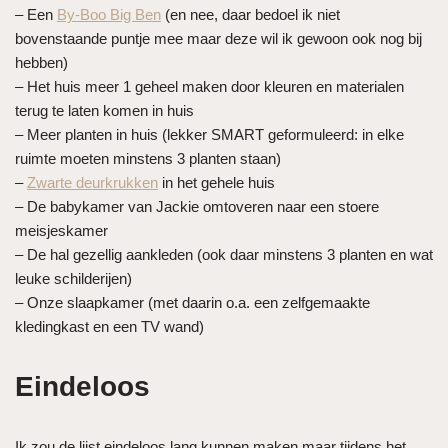
– Een
By-Boo Big Ben
(en nee, daar bedoel ik niet
bovenstaande puntje mee maar deze wil ik gewoon ook nog bij
hebben)
– Het huis meer 1 geheel maken door kleuren en materialen
terug te laten komen in huis
– Meer planten in huis (lekker SMART geformuleerd: in elke
ruimte moeten minstens 3 planten staan)
–
Zwarte deurkrukken
in het gehele huis
– De babykamer van Jackie omtoveren naar een stoere
meisjeskamer
– De hal gezellig aankleden (ook daar minstens 3 planten en wat
leuke schilderijen)
– Onze slaapkamer (met daarin o.a. een zelfgemaakte
kledingkast en een TV wand)
Eindeloos
Ik zou de lijst eindeloos lang kunnen maken maar tijdens het