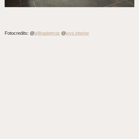
Fotocredits: @
jellinadetmar
@
joys.interior