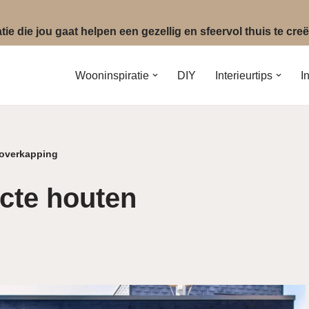
ie die jou gaat helpen een gezellig en sfeervol thuis te cr
Wooninspiratie
DIY
Interieurtips
I
 overkapping
ecte houten