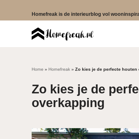
Homefreak is de interieurblog vol wooninspirat
Ga
naar
de
inhoud
Home
»
Homefreak
»
Zo kies je de perfecte houten
Zo kies je de perf
overkapping