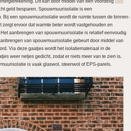
energierekening. Dit kan door middel van een voordelig
vast
 echt geld besparen. Spouwmuurisolatie is een
. Bij een spouwmuurisolatie wordt de ruimte tussen de binnen-
it zorgt ervoor dat warmte beter wordt vastgehouden en
 Het aanbrengen van spouwmuurisolatie is relatief eenvoudig
 aanbrengen van spouwmuurisolatie gebeurt door middel van
rd. Via deze gaatjes wordt het isolatiemateriaal in de
s weer netjes gedicht, zodat er niets meer van te zien is.
wmuurisolatie is vaak glaswol, steenwol of EPS-parels.