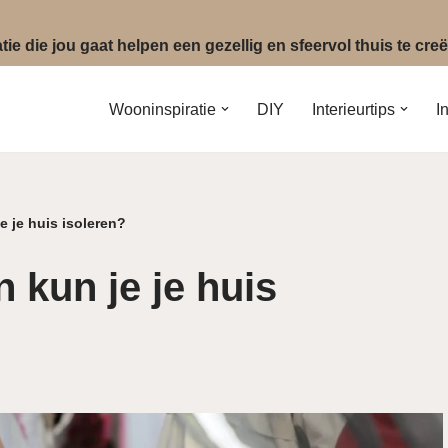
ie die jou gaat helpen een gezellig en sfeervol thuis te cr
Wooninspiratie
DIY
Interieurtips
I
 je huis isoleren?
 kun je je huis