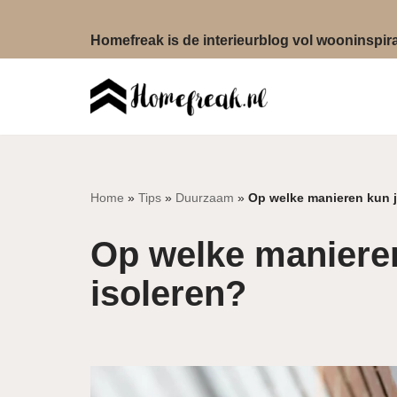
Homefreak is de interieurblog vol wooninspirat
Ga
naar
de
inhoud
Home
»
Tips
»
Duurzaam
»
Op welke manieren kun je
Op welke manieren
isoleren?