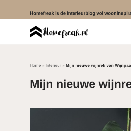
Homefreak is de interieurblog vol wooninspirat
Ga
naar
de
inhoud
Home
»
Interieur
»
Mijn nieuwe wijnrek van Wijnpaa
Mijn nieuwe wijnr