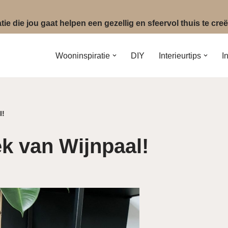
ie die jou gaat helpen een gezellig en sfeervol thuis te cr
Wooninspiratie
DIY
Interieurtips
I
l!
ek van Wijnpaal!