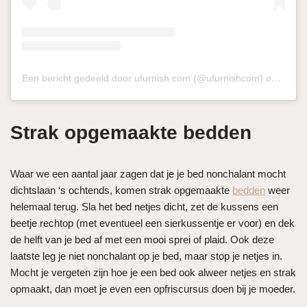
Een bericht gedeeld door ufurnish.com (@ufurnishcom)
op
8 Sep
Strak opgemaakte bedden
Waar we een aantal jaar zagen dat je je bed nonchalant mocht
dichtslaan ‘s ochtends, komen strak opgemaakte
bedden
weer
helemaal terug. Sla het bed netjes dicht, zet de kussens een
beetje rechtop (met eventueel een sierkussentje er voor) en dek
de helft van je bed af met een mooi sprei of plaid. Ook deze
laatste leg je niet nonchalant op je bed, maar stop je netjes in.
Mocht je vergeten zijn hoe je een bed ook alweer netjes en strak
opmaakt, dan moet je even een opfriscursus doen bij je moeder.