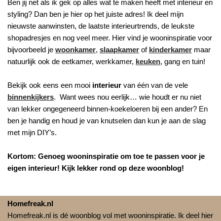
Ben jij net als ik gek op alles wat te maken heeft met interieur en
styling? Dan ben je hier op het juiste adres! Ik deel mijn
nieuwste aanwinsten, de laatste interieurtrends, de leukste
shopadresjes en nog veel meer. Hier vind je wooninspiratie voor
bijvoorbeeld je
woonkamer
,
slaapkamer
of
kinderkamer
maar
natuurlijk ook de eetkamer, werkkamer,
keuken
, gang en tuin!
Bekijk ook eens een mooi
interieur
van één van de vele
binnenkijkers
. Want wees nou eerlijk… wie houdt er nu niet
van lekker ongegeneerd binnen-koekeloeren bij een ander? En
ben je handig en houd je van knutselen dan kun je aan de slag
met mijn DIY’s.
Kortom: Genoeg wooninspiratie om toe te passen voor je
eigen interieur! Kijk lekker rond op deze woonblog!
Homefreak.nl
Homefreak.nl is dé woonblog vol met wooninspiratie. Ik deel hier