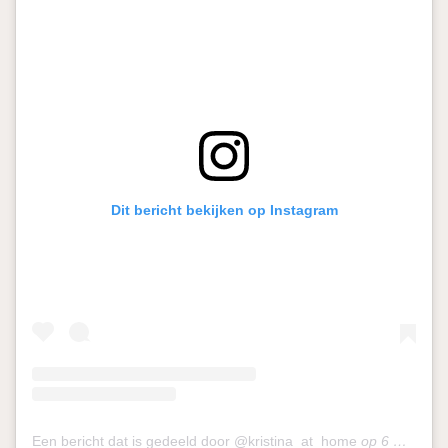
Dit bericht bekijken op Instagram
Een bericht dat is gedeeld door @kristina_at_home
op
6 Mei 2020 om 4:24 (PDT)