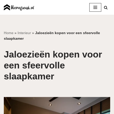
Ga
naar
de
inhoud
Home
»
Interieur
»
Jaloezieën kopen voor een sfeervolle
slaapkamer
Jaloezieën kopen voor
een sfeervolle
slaapkamer