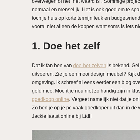
overwegen of het “het waard is”. Sommige projec
normaal en menselijk. Het is ook goed om te sp
toch je huis op korte termijn leuk en budgetvrien
vooral niet alleen de koppen want soms is iets niet
1. Doe het zelf
Dat ik fan ben van
doe-het-zelven
is bekend. Gel
uitvoeren. Zie je een mooi design meubel? Kijk dan
omgeving. Ik schreef al eens eerder een blog ove
geld mee. Mocht je nou niet zo handig zijn in kl
goedkoop online
. Vergeet namelijk niet dat je on
Zo ben je op je pc vaak goedkoper uit dan in de w
Jackie laatst online bij Lidl!