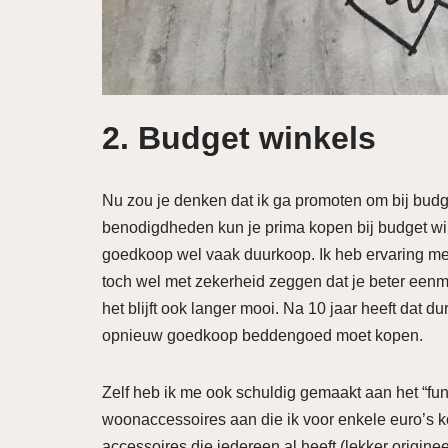
2. Budget winkels
Nu zou je denken dat ik ga promoten om bij budge
benodigdheden kun je prima kopen bij budget win
goedkoop wel vaak duurkoop. Ik heb ervaring 
toch wel met zekerheid zeggen dat je beter eenm
het blijft ook langer mooi. Na 10 jaar heeft dat
opnieuw goedkoop beddengoed moet kopen.
Zelf heb ik me ook schuldig gemaakt aan het “fun
woonaccessoires aan die ik voor enkele euro’s ko
accessoires die iedereen al heeft (lekker originee