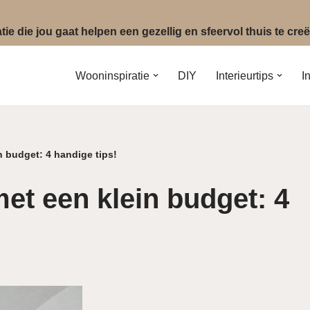
ie die jou gaat helpen een gezellig en sfeervol thuis te cr
Wooninspiratie
DIY
Interieurtips
I
n budget: 4 handige tips!
met een klein budget: 4