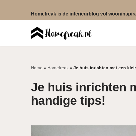
Homefreak is de interieurblog vol wooninspirat
Ga
naar
de
inhoud
Home
»
Homefreak
»
Je huis inrichten met een klei
Je huis inrichten 
handige tips!