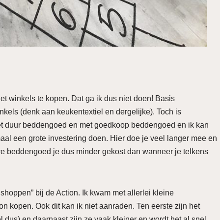
t winkels te kopen. Dat ga ik dus niet doen! Basis
kels (denk aan keukentextiel en dergelijke). Toch is
met duur beddengoed en met goedkoop beddengoed en ik kan
aal een grote investering doen. Hier doe je veel langer mee en
 dure beddengoed je dus minder gekost dan wanneer je telkens
shoppen” bij de Action. Ik kwam met allerlei kleine
n kopen. Ook dit kan ik niet aanraden. Ten eerste zijn het
l dus) en daarnaast zijn ze vaak kleiner en wordt het al snel