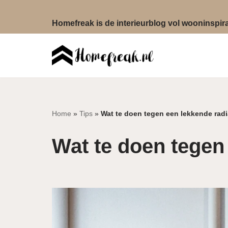
Homefreak is de interieurblog vol wooninspirat
Ga
naar
de
inhoud
Home
»
Tips
»
Wat te doen tegen een lekkende radi
Wat te doen tegen