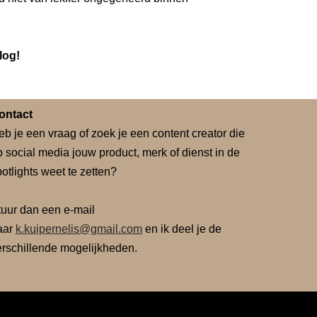
log!
ontact
eb je een vraag of zoek je een content creator die
p social media jouw product, merk of dienst in de
otlights weet te zetten?
tuur dan een e-mail
aar
k.kuipernelis@gmail.com
en ik deel je de
erschillende mogelijkheden.