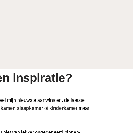
n inspiratie?
 deel mijn nieuwste aanwinsten, de laatste
kamer
,
slaapkamer
of
kinderkamer
maar
u niet van lekker ongegeneerd binnen-