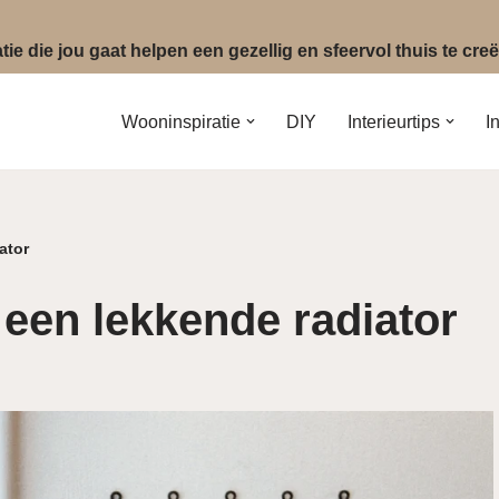
ie die jou gaat helpen een gezellig en sfeervol thuis te cr
Wooninspiratie
DIY
Interieurtips
I
ator
 een lekkende radiator