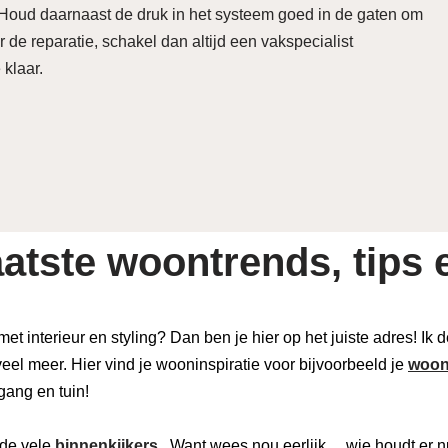
. Houd daarnaast de druk in het systeem goed in de gaten om
r de reparatie, schakel dan altijd een vakspecialist
e klaar.
atste woontrends, tips e
 met interieur en styling? Dan ben je hier op het juiste adres! Ik
eel meer. Hier vind je wooninspiratie voor bijvoorbeeld je
woon
 gang en tuin!
de vele
binnenkijkers
. Want wees nou eerlijk… wie houdt er n