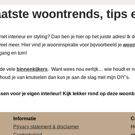
atste woontrends, tips e
 met interieur en styling? Dan ben je hier op het juiste adres! Ik
eel meer. Hier vind je wooninspiratie voor bijvoorbeeld je
woon
 gang en tuin!
de vele
binnenkijkers
. Want wees nou eerlijk… wie houdt er n
houd je van knutselen dan kun je aan de slag met mijn DIY’s.
en voor je eigen interieur! Kijk lekker rond op deze woonb
Informatie
C
Privacy statement & disclaimer
H
Cookiebeleid
o