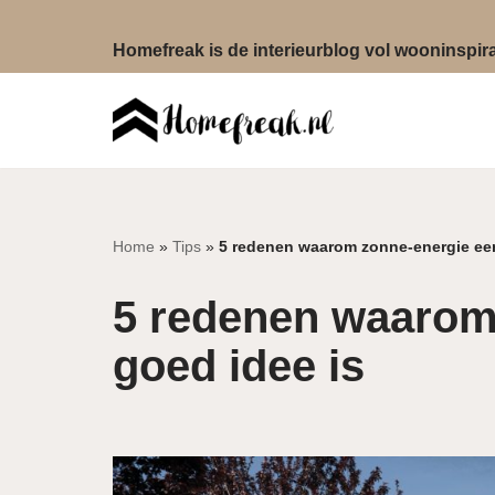
Homefreak is de interieurblog vol wooninspirat
Ga
naar
de
inhoud
Home
»
Tips
»
5 redenen waarom zonne-energie een
5 redenen waarom
goed idee is