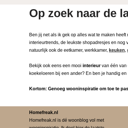
Op zoek naar de la
Ben jij net als ik gek op alles wat te maken heeft
interieurtrends, de leukste shopadresjes en nog v
natuurlijk ook de eetkamer, werkkamer,
keuken
,
Bekijk ook eens een mooi
interieur
van één van 
koekeloeren bij een ander? En ben je handig en 
Kortom: Genoeg wooninspiratie om toe te pass
Homefreak.nl
Homefreak.nl is dé woonblog vol met
wooninspiratie. Ik deel hier de laatste