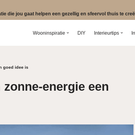
ie die jou gaat helpen een gezellig en sfeervol thuis te cr
Wooninspiratie
DIY
Interieurtips
I
 goed idee is
 zonne-energie een