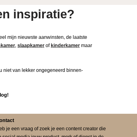
n inspiratie?
 deel mijn nieuwste aanwinsten, de laatste
kamer
,
slaapkamer
of
kinderkamer
maar
u niet van lekker ongegeneerd binnen-
log!
ontact
eb je een vraag of zoek je een content creator die
p social media jouw product, merk of dienst in de