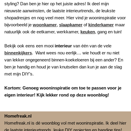
styling? Dan ben je hier op het juiste adres! Ik deel mijn
nieuwste aanwinsten, de laatste interieurtrends, de leukste
shopadresjes en nog veel meer. Hier vind je wooninspiratie voor
bijvoorbeeld je
woonkamer
,
slaapkamer
of
kinderkamer
maar
natuurlijk ook de eetkamer, werkkamer,
keuken
, gang en tuin!
Bekijk ook eens een mooi
interieur
van één van de vele
binnenkijkers
. Want wees nou eerlijk… wie houdt er nu niet
van lekker ongegeneerd binnen-koekeloeren bij een ander? En
ben je handig en houd je van knutselen dan kun je aan de slag
met mijn DIY’s.
Kortom: Genoeg wooninspiratie om toe te passen voor je
eigen interieur! Kijk lekker rond op deze woonblog!
Homefreak.nl
Homefreak.nl is dé woonblog vol met wooninspiratie. Ik deel hier
de laatste interieurtrends, leuke DIY projecten en handige tips!