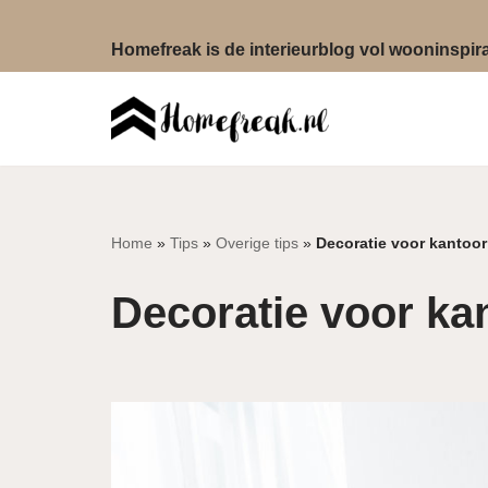
Homefreak is de interieurblog vol wooninspirat
Ga
naar
de
inhoud
Home
»
Tips
»
Overige tips
»
Decoratie voor kantoor:
Decoratie voor kan