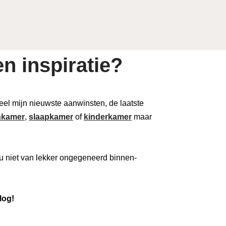
n inspiratie?
 deel mijn nieuwste aanwinsten, de laatste
kamer
,
slaapkamer
of
kinderkamer
maar
u niet van lekker ongegeneerd binnen-
log!