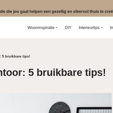
ie die jou gaat helpen een gezellig en sfeervol thuis te cr
Wooninspiratie
DIY
Interieurtips
I
 5 bruikbare tips!
toor: 5 bruikbare tips!