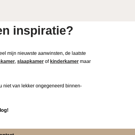
n inspiratie?
 deel mijn nieuwste aanwinsten, de laatste
kamer
,
slaapkamer
of
kinderkamer
maar
u niet van lekker ongegeneerd binnen-
log!