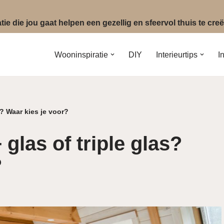
ie die jou gaat helpen een gezellig en sfeervol thuis te cr
Wooninspiratie
DIY
Interieurtips
I
s? Waar kies je voor?
glas of triple glas?
?