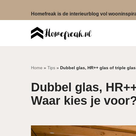
Homefreak is de interieurblog vol wooninspirat
Ga
naar
de
inhoud
Home
»
Tips
»
Dubbel glas, HR++ glas of triple gla
Dubbel glas, HR++ 
Waar kies je voor