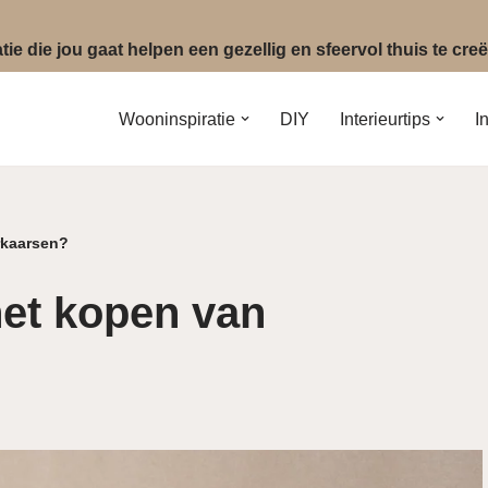
ie die jou gaat helpen een gezellig en sfeervol thuis te cr
Wooninspiratie
DIY
Interieurtips
I
urkaarsen?
 het kopen van