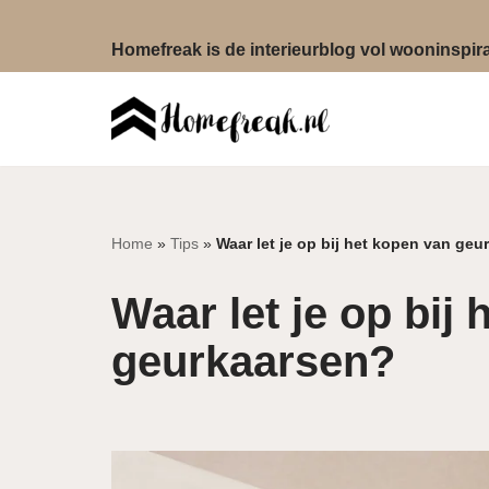
Homefreak is de interieurblog vol wooninspirat
Ga
naar
de
inhoud
Home
»
Tips
»
Waar let je op bij het kopen van ge
Waar let je op bij
geurkaarsen?