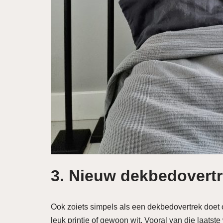
3.
Nieuw dekbedovert
Ook zoiets simpels als een dekbedovertrek doet 
leuk printje of gewoon wit. Vooral van die laatste 