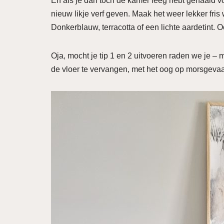
En als je dan toch de kamer leeg hebt gehaald v
nieuw likje verf geven. Maak het weer lekker fris 
Donkerblauw, terracotta of een lichte aardetint. O
Oja, mocht je tip 1 en 2 uitvoeren raden we je –
de vloer te vervangen, met het oog op morsgeva