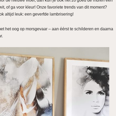
oor de nieuwe vloer, dan kun je ook net zo goed de muren een
wit, of ga voor kleur! Onze favoriete trends van dit moment?
ok altijd leuk: een geverfde lambrisering!
 met het oog op morsgevaar – aan éérst te schilderen en daarna
ar.