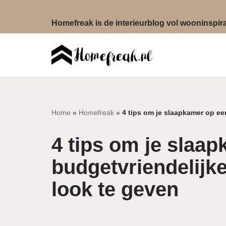
Homefreak is de interieurblog vol wooninspirat
Ga
naar
de
inhoud
Home
»
Homefreak
»
4 tips om je slaapkamer op ee
4 tips om je slaa
budgetvriendelijk
look te geven