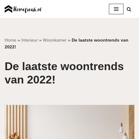
Ga
naar
de
inhoud
Home
»
Interieur
»
Woonkamer
»
De laatste woontrends van
2022!
De laatste woontrends
van 2022!