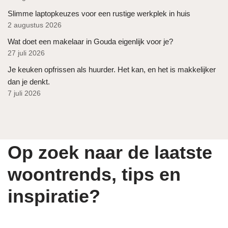
Slimme laptopkeuzes voor een rustige werkplek in huis
2 augustus 2026
Wat doet een makelaar in Gouda eigenlijk voor je?
27 juli 2026
Je keuken opfrissen als huurder. Het kan, en het is makkelijker
dan je denkt.
7 juli 2026
Op zoek naar de laatste
woontrends, tips en
inspiratie?