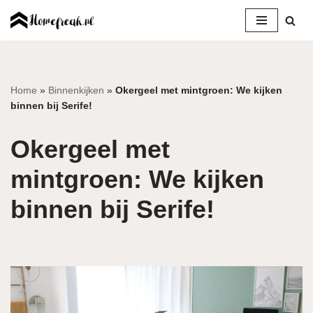
Ga
naar
de
inhoud
Home
»
Binnenkijken
»
Okergeel met mintgroen: We kijken
binnen bij Serife!
Okergeel met
mintgroen: We kijken
binnen bij Serife!