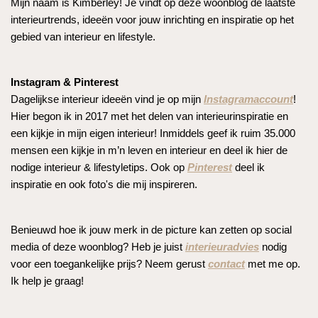
Mijn naam is Kimberley! Je vindt op deze woonblog de laatste
interieurtrends, ideeën voor jouw inrichting en inspiratie op het
gebied van interieur en lifestyle.
Instagram & Pinterest
Dagelijkse interieur ideeën vind je op mijn
Instagramaccount
!
Hier begon ik in 2017 met het delen van interieurinspiratie en
een kijkje in mijn eigen interieur! Inmiddels geef ik ruim 35.000
mensen een kijkje in m’n leven en interieur en deel ik hier de
nodige interieur & lifestyletips. Ook op
Pinterest
deel ik
inspiratie en ook foto's die mij inspireren.
Benieuwd hoe ik jouw merk in de picture kan zetten op social
media of deze woonblog? Heb je juist
interieuradvies
nodig
voor een toegankelijke prijs? Neem gerust
contact
met me op.
Ik help je graag!