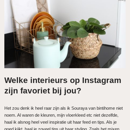
Welke interieurs op Instagram
zijn favoriet bij jou?
Het zou denk ik heel raar zijn als ik Souraya van bintihome niet
noem. Al waren de kleuren, mijn vloerkleed etc niet dezelfde,
haal ik alsnog heel veel inspiratie uit haar feed en tips. Als je
goed kijkt, haal je zoveel tips uit haar styling. Zoals het mixen