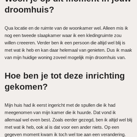
droomhuis?
Qua locatie en de ruimte van de woonkamer wel. Alleen mis ik
nog een tweede slaapkamer waar ik een kledingruimte zou
willen creeeren. Verder ben ik een persoon die altijd wel blij is
met wat ik heb en kan daar helemaal van genieten. Dus ik maak
van mijn huidige woning zoveel mogelijk mijn droomhuis van.
Hoe ben je tot deze inrichting
gekomen?
Mijn huis had ik eerst ingericht met de spullen die ik had
meegenomen van mijn kamer die ik huurde. Dat vond ik
allemaal wel even best. Zoals eerder gezegd, ben ik altijd wel blij
met wat ik heb, ook al is dat voor een ander niets. Op een
gegeven moment kwam ik toch wel toe aan een verandering.